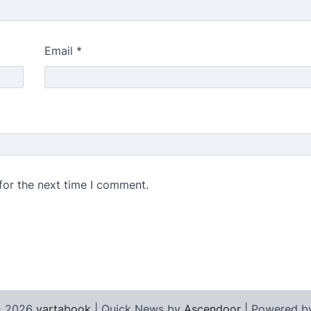
Email
*
for the next time I comment.
© 2026
vartabook
| Quick News by
Ascendoor
| Powered 