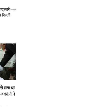
ष्ट्रपति
⟶
चे दिल्ली
 से लगा था
वकीलों ने