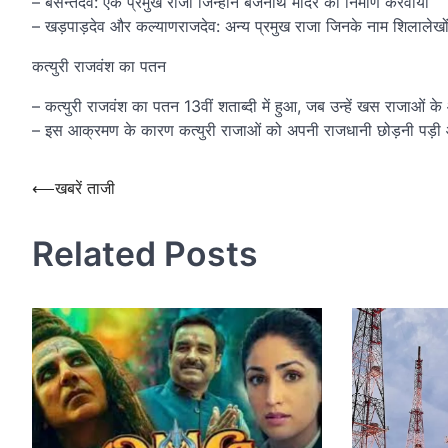
– बसन्तदेव: एक प्रमुख राजा जिन्होंने बैजनाथ मंदिर का निर्माण करवाया
– खड़पाड़देव और कल्याणराजदेव: अन्य प्रमुख राजा जिनके नाम शिलालेखों मे
कत्युरी राजवंश का पतन
– कत्युरी राजवंश का पतन 13वीं शताब्दी में हुआ, जब उन्हें खस राजाओं
– इस आक्रमण के कारण कत्युरी राजाओं को अपनी राजधानी छोड़नी पड़ी 
Post
⟵
खबरें ताजी
navigation
Related Posts