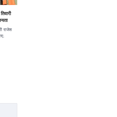
श तिवारी
स्यता
्री राजेश
गए.