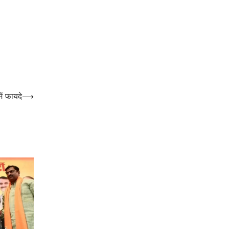
ें फायदे
⟶