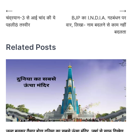
Post
navigation
Post
⟵
⟶
चंद्रयान-3 से आई चांद की ये
BJP का I.N.D.I.A. गठबंधन पर
navigation
पहली8 तस्वीर
वार, लिखा- नाम बदलने से काम नहीं
बदलता
Related Posts
जल्द बनकर तैयार होगा दुनिया का सबसे ऊंचा मंदिर, जहां से साफ दिखेगा