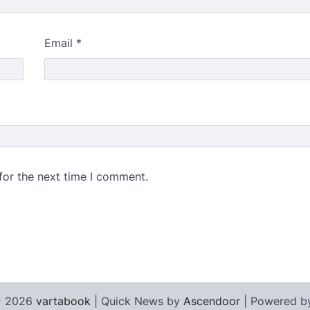
Email
*
for the next time I comment.
© 2026
vartabook
| Quick News by
Ascendoor
| Powered 