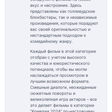
вкус и настроение. Здесь
представлены как голливудские
блокбастеры, так и независимые
произведения, которые порадуют
вас своей оригинальностью и
нестандартным подходом к
комедийному жанру.
Каждый фильм в этой категории
отобран с учетом высокого
качества и юмористического
потенциала, чтобы вы могли
наслаждаться просмотром в
лучшем возможном формате.
Смешные диалоги, неожиданные
сюжетные повороты и
великолепная игра актеров – все
это делает фильмы в категории
“Комедии 2024” по-настоящему