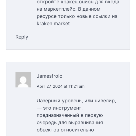
откройте
кракен онион
для входа
на маркетплейс. В данном
ресурсе только новые ссылки на
kraken market
Reply
Jamesfrolo
April 27, 2024 at 11:21 am
Лазерный уровень, или нивелир,
— это инструмент,
предназначенный в первую
очередь для выравнивания
объектов относительно