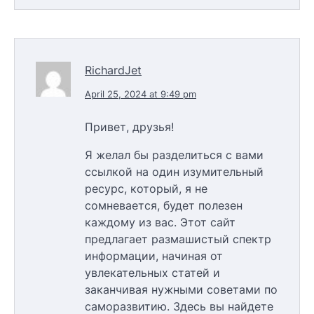
RichardJet
April 25, 2024 at 9:49 pm
Привет, друзья!
Я желал бы разделиться с вами
ссылкой на один изумительный
ресурс, который, я не
сомневается, будет полезен
каждому из вас. Этот сайт
предлагает размашистый спектр
информации, начиная от
увлекательных статей и
заканчивая нужными советами по
саморазвитию. Здесь вы найдете