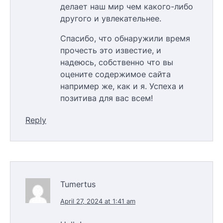
делает наш мир чем какого-либо
другого и увлекательнее.
Спасибо, что обнаружили время
прочесть это известие, и
надеюсь, собственно что вы
оцените содержимое сайта
например же, как и я. Успеха и
позитива для вас всем!
Reply
Tumertus
April 27, 2024 at 1:41 am