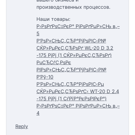
производственных процессов.
Наши товары:
Р›РѕРґРѕС‡РєР° РјРѕРґРµР»СЊ в„–
5
Р’РѕР»СЊС„СЂР°РјРѕРІС‹Р№
СЌР»РµРєС‚СЂРѕРґ WL-20 D 3.2
-175 РјРј (1 СЌР»РµРєС‚СЂРѕРґ)
РџСЂСѓС‚РѕРє
РІРѕР»СЊС„СЂР°РјРѕРІС‹Р№
Р’Рў-10
Р’РѕР»СЊС„СЂР°РјРѕРІС‹Рµ
СЌР»РµРєС‚СЂРѕРґС‹ WT-20 D 2.4
-175 РјРј (1 СѓРїР°РєРѕРІРєР°)
Р›РѕРґРѕС‡РєР° РјРѕРґРµР»СЊ в„–
4
Reply