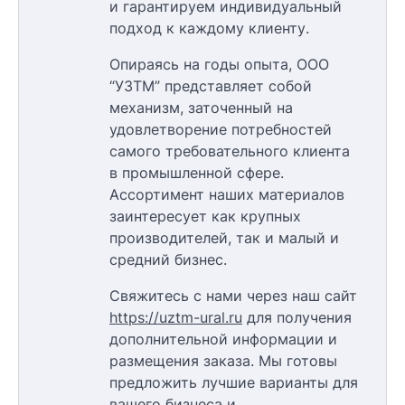
и гарантируем индивидуальный
подход к каждому клиенту.
Опираясь на годы опыта, ООО
“УЗТМ” представляет собой
механизм, заточенный на
удовлетворение потребностей
самого требовательного клиента
в промышленной сфере.
Ассортимент наших материалов
заинтересует как крупных
производителей, так и малый и
средний бизнес.
Свяжитесь с нами через наш сайт
https://uztm-ural.ru
для получения
дополнительной информации и
размещения заказа. Мы готовы
предложить лучшие варианты для
вашего бизнеса и