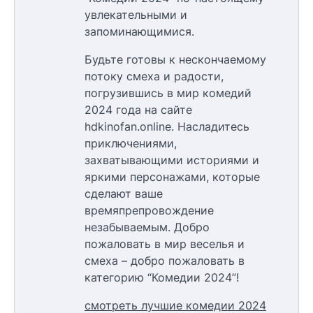
увлекательными и
запоминающимися.
Будьте готовы к нескончаемому
потоку смеха и радости,
погрузившись в мир комедий
2024 года на сайте
hdkinofan.online. Насладитесь
приключениями,
захватывающими историями и
яркими персонажами, которые
сделают ваше
времяпрепровождение
незабываемым. Добро
пожаловать в мир веселья и
смеха – добро пожаловать в
категорию “Комедии 2024”!
смотреть лучшие комедии 2024