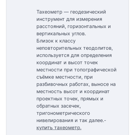
Тахеометр — геодезический
инструмент для измерения
расстояний, горизонтальных и
вертикальных углов.
Близок к классу
неповторительных теодолитов,
используется для определения
координат и высот точек
местности при топографической
съёмке местности, при
разбивочных работах, выносе на
местность высот и координат
проектных точек, прямых и
обратных засечек,
тригонометрического
нивелирования и так далее.-
купить тахеометр.