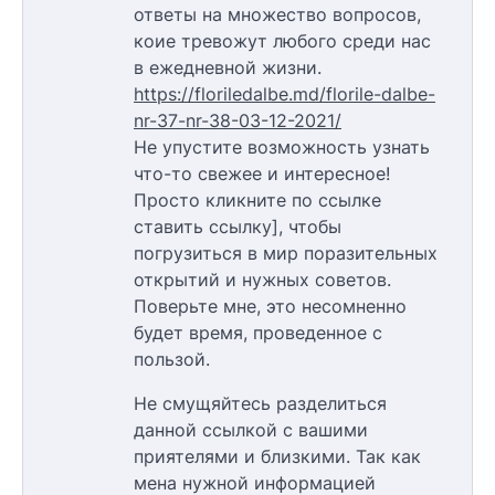
ответы на множество вопросов,
коие тревожут любого среди нас
в ежедневной жизни.
https://floriledalbe.md/florile-dalbe-
nr-37-nr-38-03-12-2021/
Не упустите возможность узнать
что-то свежее и интересное!
Просто кликните по ссылке
ставить ссылку], чтобы
погрузиться в мир поразительных
открытий и нужных советов.
Поверьте мне, это несомненно
будет время, проведенное с
пользой.
Не смущяйтесь разделиться
данной ссылкой с вашими
приятелями и близкими. Так как
мена нужной информацией