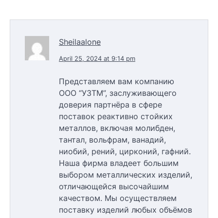
Sheilaalone
April 25, 2024 at 9:14 pm
Представляем вам компанию
ООО “УЗТМ”, заслуживающего
доверия партнёра в сфере
поставок реактивно стойких
металлов, включая молибден,
тантал, вольфрам, ванадий,
ниобий, рений, цирконий, гафний.
Наша фирма владеет большим
выбором металлических изделий,
отличающейся высочайшим
качеством. Мы осуществляем
поставку изделий любых объёмов