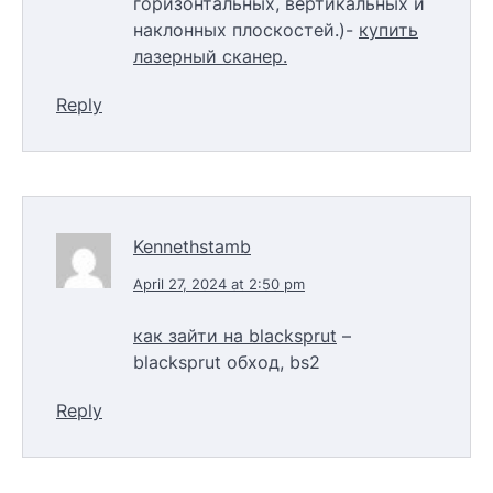
горизонтальных, вертикальных и
наклонных плоскостей.)-
купить
лазерный сканер.
Reply
Kennethstamb
April 27, 2024 at 2:50 pm
как зайти на blacksprut
–
blacksprut обход, bs2
Reply