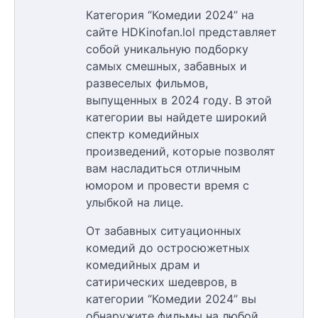
Категория “Комедии 2024” на
сайте HDKinofan.lol представляет
собой уникальную подборку
самых смешных, забавных и
развеселых фильмов,
выпущенных в 2024 году. В этой
категории вы найдете широкий
спектр комедийных
произведений, которые позволят
вам насладиться отличным
юмором и провести время с
улыбкой на лице.
От забавных ситуационных
комедий до остросюжетных
комедийных драм и
сатирических шедевров, в
категории “Комедии 2024” вы
обнаружите фильмы на любой