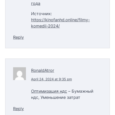
года
Источник:
https://kinofanhd.online/filmy-
komedii-2024/
Reply
RonaldAtror
April 24, 2024 at 9:35 pm
Оптимизация ндс
– Бумажный
ндс, Уменьшение затрат
Reply