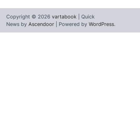
Copyright © 2026
vartabook
| Quick
News by
Ascendoor
| Powered by
WordPress
.