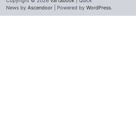
Copyright © 2026
vartabook
| Quick
News by
Ascendoor
| Powered by
WordPress
.