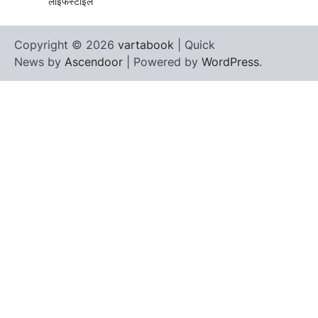
लाइफस्टाइल
Copyright © 2026
vartabook
| Quick
News by
Ascendoor
| Powered by
WordPress
.