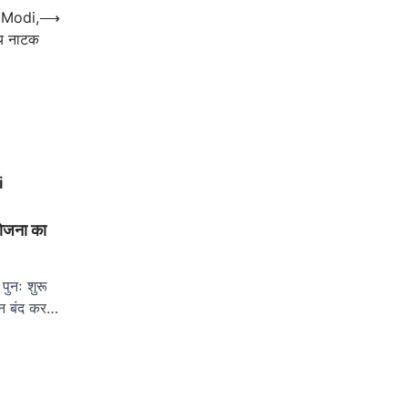
ी Modi,
⟶
्य नाटक
i
योजना का
ुनः शुरू
ान बंद कर…