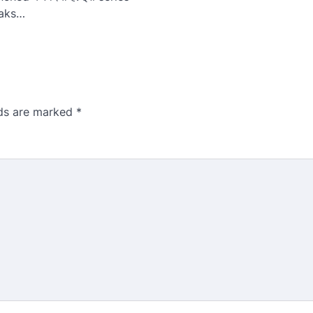
eaks…
lds are marked
*