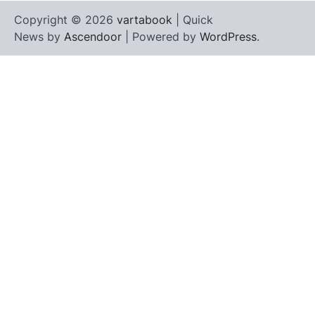
Copyright © 2026
vartabook
| Quick
News by
Ascendoor
| Powered by
WordPress
.