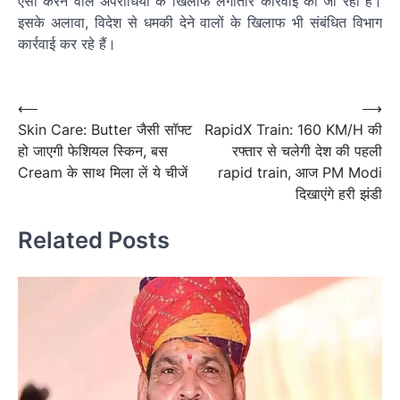
ऐसा करने वाले अपराधियों के खिलाफ लगातार कार्रवाई की जा रही है।
इसके अलावा, विदेश से धमकी देने वालों के खिलाफ भी संबंधित विभाग
कार्रवाई कर रहे हैं।
पोस्ट
नेविगेशन
Post
⟵
⟶
Skin Care: Butter जैसी सॉफ्ट
RapidX Train: 160 KM/H की
navigation
हो जाएगी फेशियल स्किन, बस
रफ्तार से चलेगी देश की पहली
Cream के साथ मिला लें ये चीजें
rapid train, आज PM Modi
दिखाएंगे हरी झंडी
Related Posts