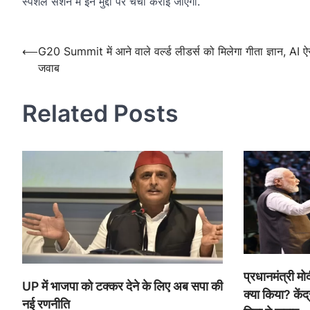
स्पेशल सेशन में इन मुद्दों पर चर्चा कराई जाएगी.
Post
navigation
Post
⟵
G20 Summit में आने वाले वर्ल्ड लीडर्स को मिलेगा गीता ज्ञान, AI ऐस
जवाब
navigation
Related Posts
प्रधानमंत्री मो
UP में भाजपा को टक्कर देने के लिए अब सपा की
क्या किया? केंद
नई रणनीति