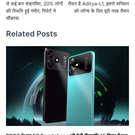
से कई बार संक्रमित, 20% लोगों
तैयार है Aditya-L1, इसरो शनिवार
की स्थिति हुई गंभीर; रिपोर्ट ने
को लॉन्च के लिए पूरी तरह तैयार
चौंकाया
Related Posts