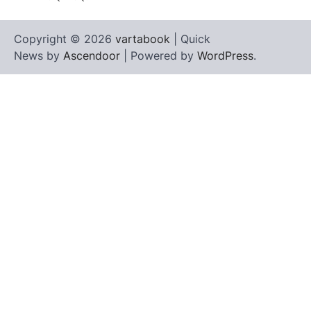
Copyright © 2026
vartabook
| Quick
News by
Ascendoor
| Powered by
WordPress
.