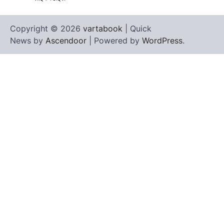
Copyright © 2026
vartabook
| Quick
News by
Ascendoor
| Powered by
WordPress
.