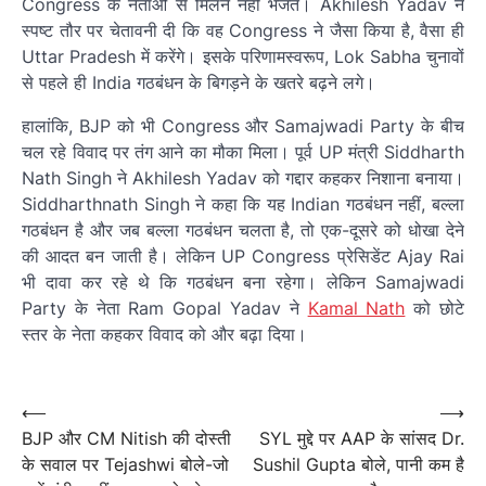
Congress के नेताओं से मिलने नहीं भेजते। Akhilesh Yadav ने
स्पष्ट तौर पर चेतावनी दी कि वह Congress ने जैसा किया है, वैसा ही
Uttar Pradesh में करेंगे। इसके परिणामस्वरूप, Lok Sabha चुनावों
से पहले ही India गठबंधन के बिगड़ने के खतरे बढ़ने लगे।
हालांकि, BJP को भी Congress और Samajwadi Party के बीच
चल रहे विवाद पर तंग आने का मौका मिला। पूर्व UP मंत्री Siddharth
Nath Singh ने Akhilesh Yadav को गद्दार कहकर निशाना बनाया।
Siddharthnath Singh ने कहा कि यह Indian गठबंधन नहीं, बल्ला
गठबंधन है और जब बल्ला गठबंधन चलता है, तो एक-दूसरे को धोखा देने
की आदत बन जाती है। लेकिन UP Congress प्रेसिडेंट Ajay Rai
भी दावा कर रहे थे कि गठबंधन बना रहेगा। लेकिन Samajwadi
Party के नेता Ram Gopal Yadav ने
Kamal Nath
को छोटे
स्तर के नेता कहकर विवाद को और बढ़ा दिया।
पोस्ट
नेविगेशन
Post
⟵
⟶
BJP और CM Nitish की दोस्ती
SYL मुद्दे पर AAP के सांसद Dr.
navigation
के सवाल पर Tejashwi बोले-जो
Sushil Gupta बोले, पानी कम है