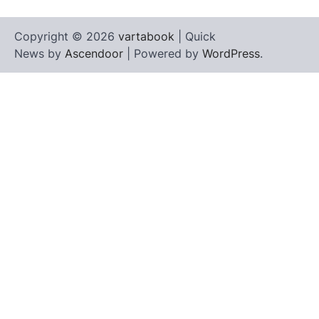
Copyright © 2026
vartabook
| Quick
News by
Ascendoor
| Powered by
WordPress
.