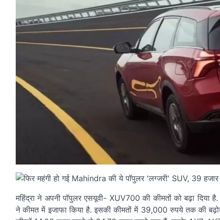
महिंद्रा ने अपनी पॉपुलर एसयूवी- XUV700 की कीमतों को बढ़ा दिया है.
ने कीमत में इजाफा किया है. इसकी कीमतों में 39,000 रुपये तक की बढ