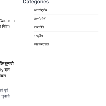
Categories
अंतर्राष्ट्रीय
टेक्नोलॉजी
ं Gadar
⟶
रा सिंह’?
राजनीति
राष्ट्रीय
लाइफस्टाइल
ि चुनावी
rty दस
िचार
ं पूर्व
 चुनावी