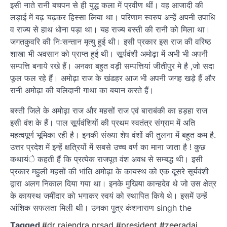
इसी नाते रानी बचपन से ही युद्ध कला में प्रवीण थीं। वह आजादी की
लड़ाई में बढ़ चढ़कर हिस्सा लिया था। परिणाम स्वरुप अन्हें अपनी उपाधि
व राज्य से हाथ धोना पड़ा था। यह राज्य बस्ती की रानी को मिला था।
जगतकुवरि की निःसन्तान मृत्यु हुई थी। इसी प्रकार इस राज की वरिष्ठ
शाखा भी अवसान को प्राप्त हुई थी। सूर्यवंशी अमोढ़ा में अभी भी अपनी
सम्पत्ति बनाये रखे हैं। अनका बहुत वड़ी सम्पत्तियां जीतीपुर मे है ,जो सदा
फूल फल रहे हैं। अमोढ़ा राज के खंडहर आज भी अपनी जगह खड़े हैं और
रानी अमोढ़ा की बलिदानी गाथा का बयान करते हैं।
बस्ती जिले के अमोढ़ा राज और महसों राज एवं बाराबंकी का हड़हा राज
इसी वंश के हैं। पाल सूर्यवंशियों की प्रथम स्वतंत्र संग्राम में अति
महत्वपूर्ण भूमिका रही है। इनकी संख्या शेष वंशों की तुलना में बहुत कम है.
उत्तर प्रदेश में इन्हें क्षत्रियों में सबसे उच्च वर्ण का माना जाता है ! कुछ
कथायंे कहती हैं कि प्रत्येक राजपूत वंश अवध से सम्बद्ध थी। इसी
प्रकार महुली महसों की भांति अमोढ़ा के कायस्थ को एक दूसरे सूर्यवंशी
द्वारा अलग निकाल दिया गया था। इनके मुखिया कान्हदेव थे जो उस क्षेत्र
के कायस्थ जमींदार को भगाकर स्वयं को स्थापित किये थे। इसमें उन्हें
आंशिक सफलता मिली थी। उनका पुत्र कंशनाराण singh the
Tagged
#dr rajendra prsad #president #zeeradai
,