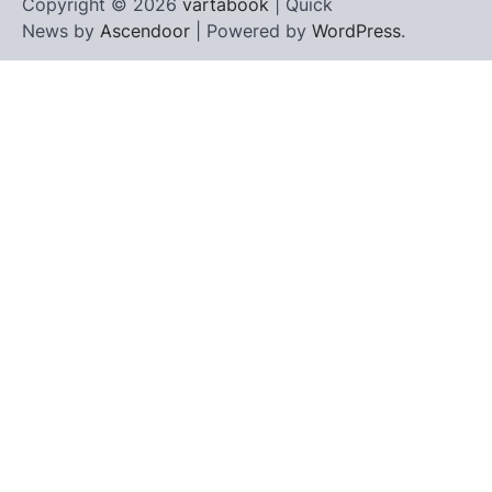
Copyright © 2026
vartabook
| Quick
News by
Ascendoor
| Powered by
WordPress
.