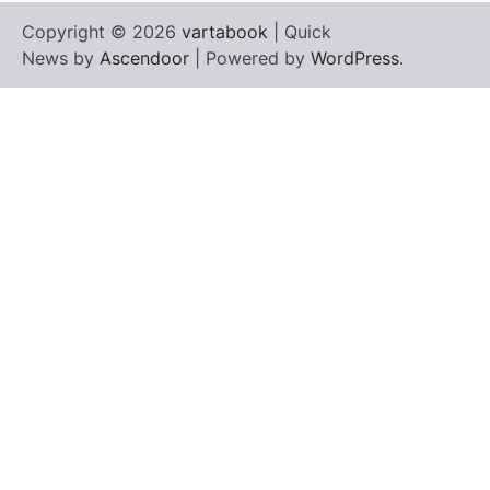
Copyright © 2026
vartabook
| Quick
News by
Ascendoor
| Powered by
WordPress
.